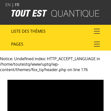
EN
| FR
LISTE DES THÈMES
PAGES
Notice
: Undefined index: HTTP_ACCEPT_LANGUAGE in
/home/toutestq/www/uptq/wp-
content/themes/fox_tq/header.php
on line
176