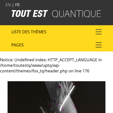
EN
| FR
LISTE DES THÈMES
PAGES
Notice
: Undefined index: HTTP_ACCEPT_LANGUAGE in
/home/toutestq/www/uptq/wp-
content/themes/fox_tq/header.php
on line
176