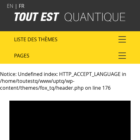
EN
| FR
LISTE DES THÈMES
PAGES
Notice
: Undefined index: HTTP_ACCEPT_LANGUAGE in
/home/toutestq/www/uptq/wp-
content/themes/fox_tq/header.php
on line
176